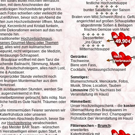
 ein süßes Buffet möchten vernascht
festliche Hochzeitssuppe
den, mit dem Anschneiden der
rstöckigen Hochzeitstorte geht es los.
bunter Salatteller der Saison
ach Fotos schießen oder vielleicht die
Braten vom Wild,Schwein,Rind o. Geflü
ut entführen, bevor sich am Abend die
angerichtet auf großen Schauplatte
rten zum Hochzeitsdinner öffnen. Musik
abgestimmte Soßen & Beilagen
ingt, Kerzenlicht und Kristall funkeln,
frisches Gemüse vom Markt
lvolle Dekorationen weisen auf das nun
mende hin.
Dessertteller
traditioneller
Hochzeitsschmaus,
„ins Glück“
esenes Gourmet-Menü oder Themen
et
, alles wird zum kulinarischen
Mitternachtssuppe
epunkt, nicht vergessen: die Medizin,
 Verdauungs-Schnapserl.
Getränke:
 Brautpaar eröffnet mit dem Tanz die
Tischweine,
schende Ballnacht, Stimmung, Musik,
Biere vom Fass,
ele, Brautschuhsteigern, alles nach Lust,
Cocktails, VerdauungsSchnapserl
ne & Ausdauer.
vorgerückter Stunde vielleicht noch
Sonstiges:
en feurigen Muntermacher aus dem
Blumenschmuck, Menükarte, Fotos,
ferkessel.
Musik, Show, Location, Tauben
h ausdauernden Stunden, werden Sie
Limousine
(50 % Nachlass bei
zt augenzwinkernd in Ihre
Veranstaltung im Haus)
melbettzimmer gebracht, falls nötig. Nun
Himmelbett:
liche heißt es Gute Nacht. Träumen oder
Unser Hochzeitsgeschenk – die
kosten
..?
Übernachtung des Brautpaares im
 alle nimmermüden Feierer servieren wir
Himmelbettzimmer incl. Champagner -
 Katerfrühstück oder unseren
Frühstück (bei Veranstaltung im Haus)
tterwochen-Abschieds-Brunch, bevor Sie
h zur
Hochzeitsreise
verabschieden.
Flitterwochen –
Brunch
:
 - das Meister BÄR Team - wünschen
erweitertes
n Heiratswilligen einen guten Start, in
Katerfrühstück
mit