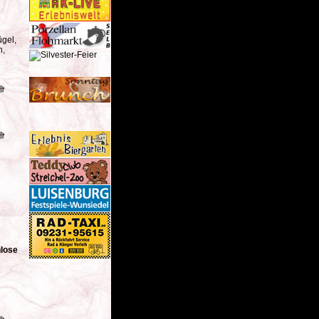
gel,
n,
lose