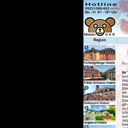
/
Region
Ihr 
kir
Wal
bil
Ein
ein
Ihr
Das
gil
zu 
sch
zum
Jet
Kin