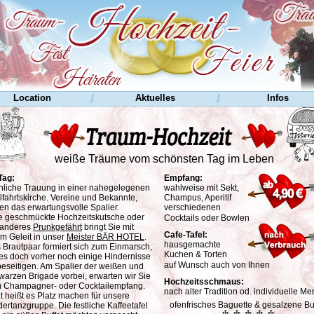
/
/
Location
Aktuelles
Infos
01 Anwendung
02 Hochzeit
03 FahrService
04 Prunkgefährt
weiße Träume vom schönsten Tag im Leben
05 Gourmet-Menü
06 Himmelbett-Zimme
Tag:
Empfang:
07 Impressum
chliche Trauung in einer nahegelegenen
wahlweise mit Sekt,
lfahrtskirche. Vereine und Bekannte,
Champus, Aperitif
den das erwartungsvolle Spalier.
verschiedenen
e geschmückte Hochzeitskutsche oder
Cocktails oder Bowlen
 anderes
Prunkgefährt
bringt Sie mit
Cafe-Tafel:
em Geleit in unser
Meister BÄR HOTEL
.
hausgemachte
 Brautpaar formiert sich zum Einmarsch,
Kuchen & Torten
t es doch vorher noch einige Hindernisse
auf Wunsch auch von Ihnen
beseitigen. Am Spalier der weißen und
warzen Brigade vorbei, erwarten wir Sie
Hochzeitsschmaus:
 Champagner- oder Cocktailempfang.
nach alter Tradition od. individuelle M
zt heißt es Platz machen für unsere
ofenfrisches Baguette & gesalzene Bu
dertanzgruppe. Die festliche Kaffeetafel