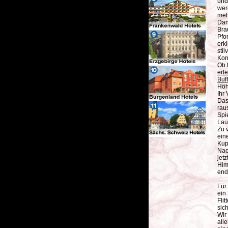
und
wer
meh
Dan
Bra
Pfo
erkl
sti
Kom
Ob 
erl
Buff
Höh
Ihr
Das
rau
Spi
Lau
Zu 
ein
Kup
Nac
jet
Him
end
......
Für
ein
Fli
sic
Wir
alle