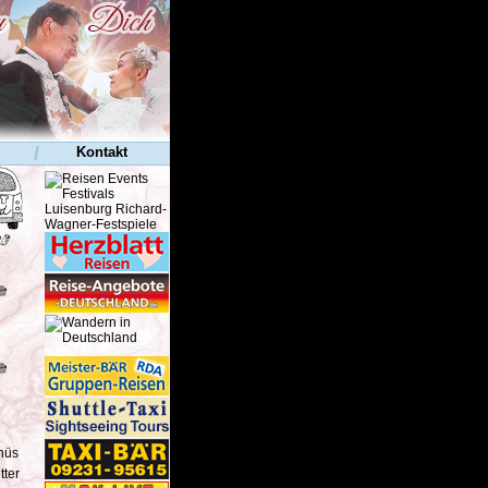
/
Kontakt
r
enüs
tter